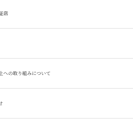
証店
止への取り組みについて
せ